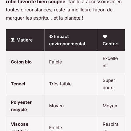
robe favorite bien coupée
, facile à accessoiriser en
toutes circonstances, reste la meilleure façon de
marquer les esprits… et la planète !
♻️ Impact
❤️
🧵 Matière
environnemental
Confort
Excelle
Coton bio
Faible
nt
Super
Tencel
Très faible
doux
Polyester
Moyen
Moyen
recyclé
Viscose
Respira
Faible