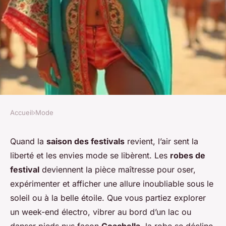
Accueil
›
Mode
MODE
Robes de festival : révélez
Quand la
saison des festivals
revient, l’air sent la
liberté et les envies mode se libèrent. Les
robes de
votre style au rythme des
festival
deviennent la pièce maîtresse pour oser,
tendances
expérimenter et afficher une allure inoubliable sous le
soleil ou à la belle étoile. Que vous partiez explorer
Margot
•
3 mars 2026
•
6 min de lecture
un week-end électro, vibrer au bord d’un lac ou