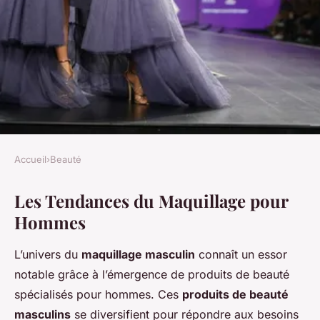
Accueil
›
Beauté
BEAUTÉ
Les Tendances du Maquillage pour
Maquillage pour hommes :
Hommes
Breaking the Stereotype
L’univers du
maquillage masculin
connaît un essor
Margot
•
20 décembre 2024
•
5 min de lecture
notable grâce à l’émergence de produits de beauté
spécialisés pour hommes. Ces
produits de beauté
masculins
se diversifient pour répondre aux besoins